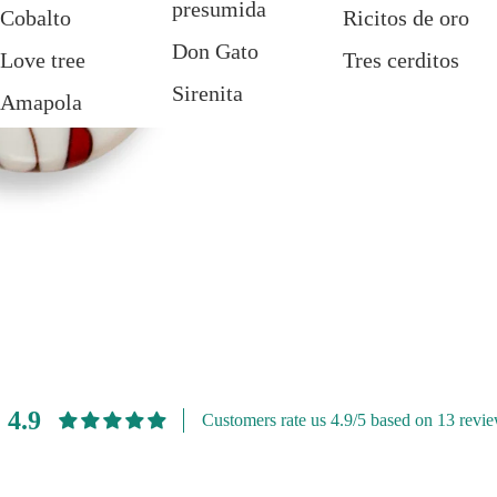
presumida
Cobalto
Ricitos de oro
Don Gato
Love tree
Tres cerditos
Sirenita
Amapola
Alicia
Pajaritos
Frida
Jardín
Audrey
4.9
Customers rate us 4.9/5 based on 13 revie
Uneté a nuestra lista de correo