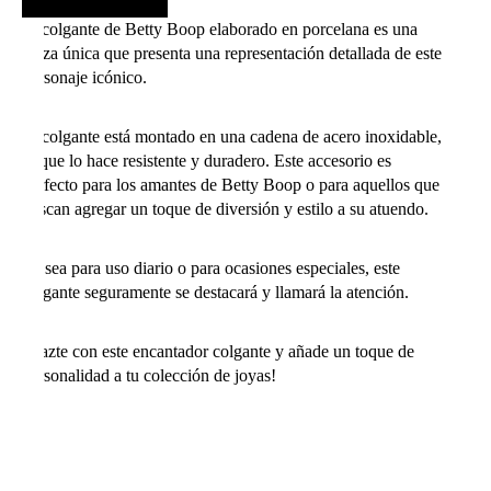
El colgante de Betty Boop elaborado en porcelana es una
pieza única que presenta una representación detallada de este
personaje icónico.
El colgante está montado en una cadena de acero inoxidable,
lo que lo hace resistente y duradero. Este accesorio es
perfecto para los amantes de Betty Boop o para aquellos que
buscan agregar un toque de diversión y estilo a su atuendo.
Ya sea para uso diario o para ocasiones especiales, este
colgante seguramente se destacará y llamará la atención.
¡Hazte con este encantador colgante y añade un toque de
personalidad a tu colección de joyas!