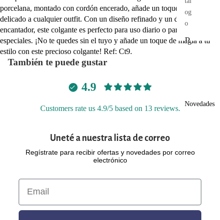
tal
porcelana, montado con cordón encerado, añade un toque elegante y
og
delicado a cualquier outfit. Con un diseño refinado y un detalle
o
encantador, este colgante es perfecto para uso diario o para ocasiones
P
especiales. ¡No te quedes sin el tuyo y añade un toque de magia a tu
estilo con este precioso colgante! Ref: Ct9.
e
También te puede gustar
n
di
4.9
e
Novedades
Customers rate us 4.9/5 based on 13 reviews.
nt
es
Uneté a nuestra lista de correo
C
Regístrate para recibir ofertas y novedades por correo
electrónico
ol
g
Email
a
nt
Política de privacidad
Política de reembolso