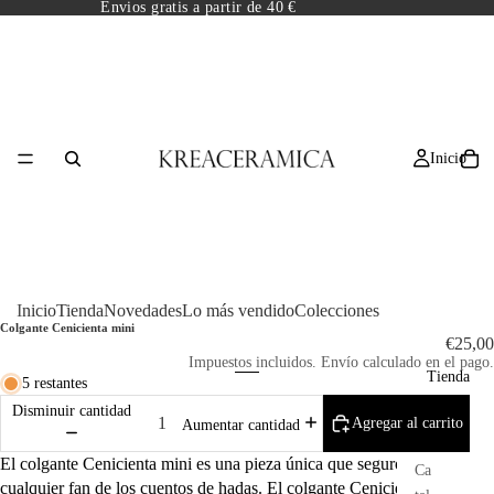
Envios gratis a partir de 40 €
Inicio
Inicio
Tienda
Novedades
Lo más vendido
Colecciones
Colgante Cenicienta mini
€25,00
Impuestos incluidos. Envío calculado en el pago.
Tienda
5 restantes
Disminuir cantidad
Agregar al carrito
Aumentar cantidad
El colgante Cenicienta mini es una pieza única que seguro encantará a
Ca
cualquier fan de los cuentos de hadas. El colgante Cenicienta de