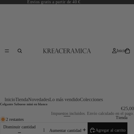
Envios gratis a partir de 40 €
Inicio
/
3
Inicio
Tienda
Novedades
Lo más vendido
Colecciones
Colgante Sabueso mini en blanco
€25,00
Impuestos incluidos. Envío calculado en el pago.
Tienda
2 restantes
Disminuir cantidad
Agregar al carrito
Aumentar cantidad