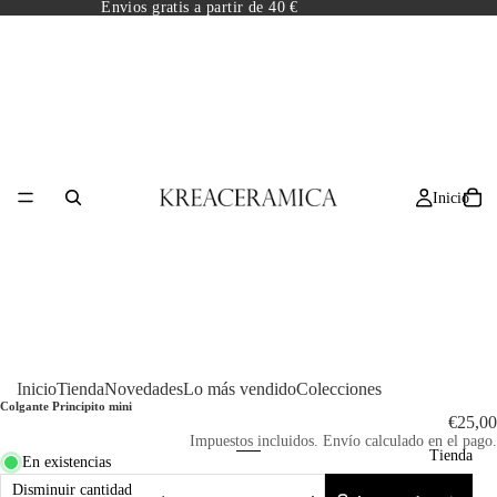
Envios gratis a partir de 40 €
Inicio
/
3
Inicio
Tienda
Novedades
Lo más vendido
Colecciones
Colgante Principito mini
€25,00
Impuestos incluidos. Envío calculado en el pago.
Tienda
En existencias
Disminuir cantidad