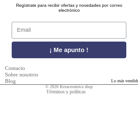
a
Regístrate para recibir ofertas y novedades por correo
electrónico
nt
es
Email
P
Política de privacidad
ul
Política de reembolso
¡ Me apunto !
se
Información de contacto
ra
Términos del servicio
Contacto
s
Aviso legal
Sobre nosotros
Blog
Lo más vendid
A
Política de envío
© 2026
Kreaceramica shop
ni
Términos y políticas
ll
os
Colecciones
V
P