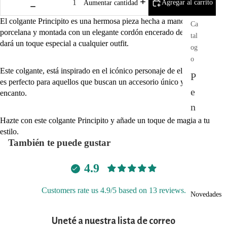
Agregar al carrito
Aumentar cantidad
El colgante Principito es una hermosa pieza hecha a mano en
Ca
porcelana y montada con un elegante cordón encerado de 1 mm, que le
tal
dará un toque especial a cualquier outfit.
og
o
Este colgante, está inspirado en el icónico personaje de el Principito y
P
es perfecto para aquellos que buscan un accesorio único y lleno de
e
encanto.
n
Hazte con este colgante Principito y añade un toque de magia a tu
di
estilo.
e
También te puede gustar
nt
4.9
es
C
Customers rate us 4.9/5 based on 13 reviews.
Novedades
ol
g
Uneté a nuestra lista de correo