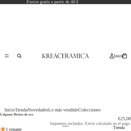
Envios gratis a partir de 40 €
Inicio
/
3
Inicio
Tienda
Novedades
Lo más vendido
Colecciones
Colgante Ricitos de oro
€25,00
Impuestos incluidos. Envío calculado en el pago.
Tienda
1 restante