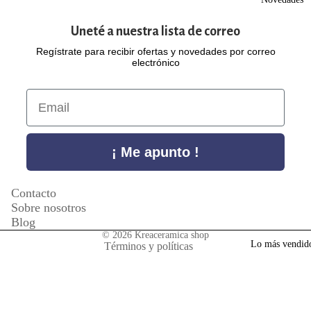
g
a
Uneté a nuestra lista de correo
nt
Regístrate para recibir ofertas y novedades por correo
electrónico
es
P
Email
ul
Política de privacidad
se
Política de reembolso
¡ Me apunto !
ra
Información de contacto
s
Términos del servicio
Contacto
A
Aviso legal
Sobre nosotros
Blog
ni
Política de envío
© 2026
Kreaceramica shop
ll
Lo más vendid
Términos y políticas
os
Colecciones