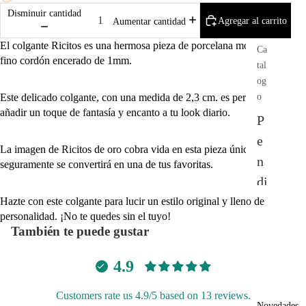
Disminuir cantidad
Agregar al carrito
Aumentar cantidad
El colgante Ricitos es una hermosa pieza de porcelana montada en un
Ca
fino cordón encerado de 1mm.
tal
og
Este delicado colgante, con una medida de 2,3 cm. es perfecto para
o
añadir un toque de fantasía y encanto a tu look diario.
P
e
La imagen de Ricitos de oro cobra vida en esta pieza única, que
n
seguramente se convertirá en una de tus favoritas.
di
e
Hazte con este colgante para lucir un estilo original y lleno de
personalidad. ¡No te quedes sin el tuyo!
nt
También te puede gustar
es
4.9
C
ol
Customers rate us 4.9/5 based on 13 reviews.
Novedades