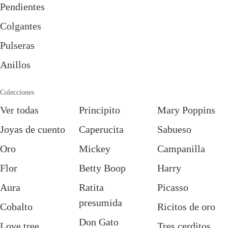
Pendientes
Colgantes
Pulseras
Anillos
Colecciones
Ver todas
Principito
Mary Poppins
Joyas de cuento
Caperucita
Sabueso
Oro
Mickey
Campanilla
Flor
Betty Boop
Harry
Aura
Ratita
Picasso
presumida
Cobalto
Ricitos de oro
Don Gato
Love tree
Tres cerditos