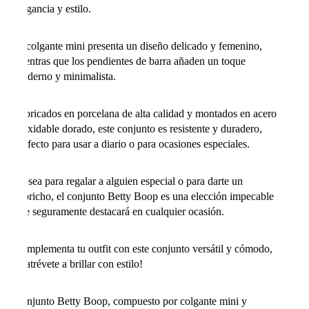
elegancia y estilo.
El colgante mini presenta un diseño delicado y femenino,
mientras que los pendientes de barra añaden un toque
moderno y minimalista.
Fabricados en porcelana de alta calidad y montados en acero
inoxidable dorado, este conjunto es resistente y duradero,
perfecto para usar a diario o para ocasiones especiales.
Ya sea para regalar a alguien especial o para darte un
capricho, el conjunto Betty Boop es una elección impecable
que seguramente destacará en cualquier ocasión.
Complementa tu outfit con este conjunto versátil y cómodo,
¡y atrévete a brillar con estilo!
Conjunto Betty Boop, compuesto por colgante mini y