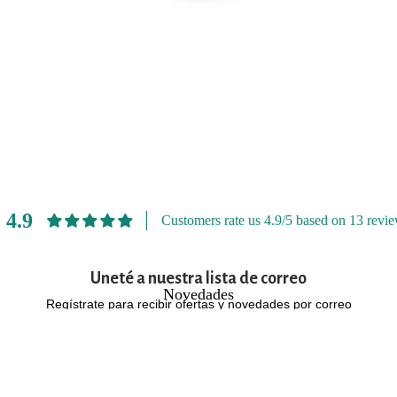
Sirenita
Amapola
Alicia
Pajaritos
Frida
Jardín
Audrey
4.9
Customers rate us 4.9/5 based on 13 revie
Uneté a nuestra lista de correo
Novedades
Regístrate para recibir ofertas y novedades por correo
electrónico
Email
Política de privacidad