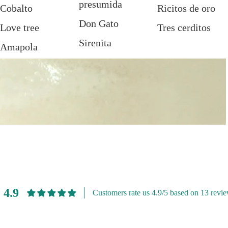
presumida
Cobalto
Ricitos de oro
Don Gato
Love tree
Tres cerditos
Sirenita
Amapola
Alicia
Pajaritos
Frida
Jardín
Audrey
4.9
Customers rate us 4.9/5 based on 13 revie
Uneté a nuestra lista de correo