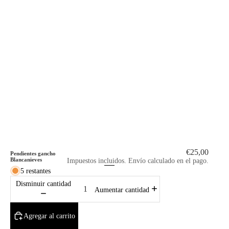
€25,00
10% de descuento
Pendientes gancho
Blancanieves
Impuestos incluidos. Envío calculado en el pago.
5 restantes
imera compra
Disminuir cantidad
Aumentar cantidad
bir acceso a nuestras ofertas
Agregar al carrito