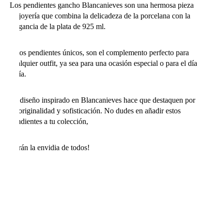
Los pendientes gancho Blancanieves son una hermosa pieza
de joyería que combina la delicadeza de la porcelana con la
elegancia de la plata de 925 ml.
¡ Lo quiero !
Estos pendientes únicos, son el complemento perfecto para
cualquier outfit, ya sea para una ocasión especial o para el día
a día.
Su diseño inspirado en Blancanieves hace que destaquen por
su originalidad y sofisticación. No dudes en añadir estos
pendientes a tu colección,
¡serán la envidia de todos!