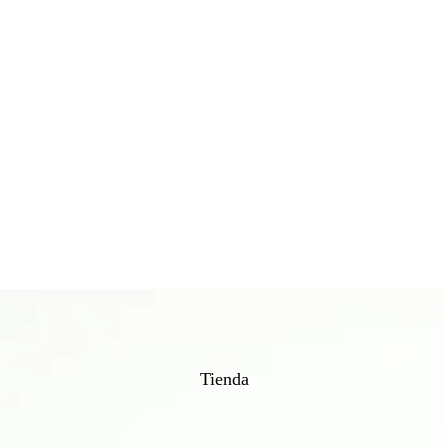
Consigue un 
en tu pr
Tienda
Regístrate para reci
Email